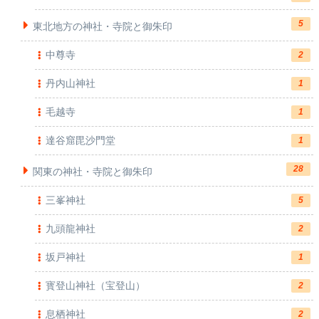
5
東北地方の神社・寺院と御朱印
中尊寺
2
丹内山神社
1
毛越寺
1
達谷窟毘沙門堂
1
28
関東の神社・寺院と御朱印
三峯神社
5
九頭龍神社
2
坂戸神社
1
寳登山神社（宝登山）
2
息栖神社
2