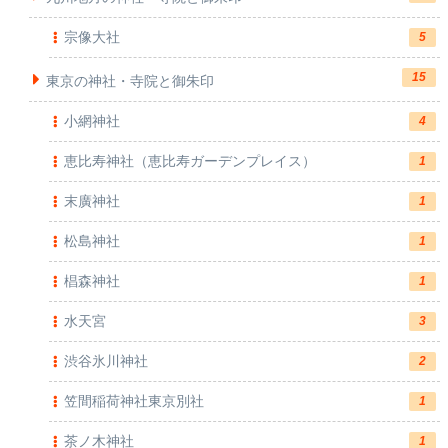
宗像大社
5
15
東京の神社・寺院と御朱印
小網神社
4
恵比寿神社（恵比寿ガーデンプレイス）
1
末廣神社
1
松島神社
1
椙森神社
1
水天宮
3
渋谷氷川神社
2
笠間稲荷神社東京別社
1
茶ノ木神社
1