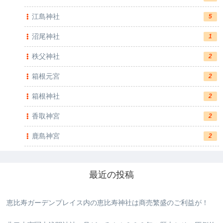
江島神社
5
沼尾神社
1
秩父神社
2
箱根元宮
2
箱根神社
2
香取神宮
2
鹿島神宮
2
最近の投稿
恵比寿ガーデンプレイス内の恵比寿神社は商売繁盛のご利益が！