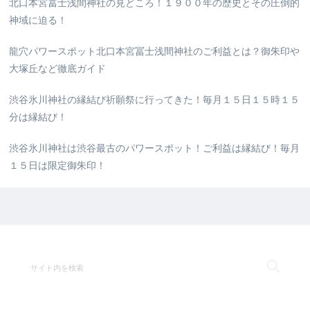
北口本宮冨士浅間神社の見どころ！１９００年の歴史とその圧倒的
神域に迫る！
龍穴パワースポット北口本宮冨士浅間神社のご利益とは？御朱印や
大塚丘など徹底ガイド
渋谷氷川神社の縁結び祈願祭に行ってきた！毎月１５日１５時１５
分は縁結び！
渋谷氷川神社は渋谷最古のパワースポット！ご利益は縁結び！毎月
１５日は限定御朱印！