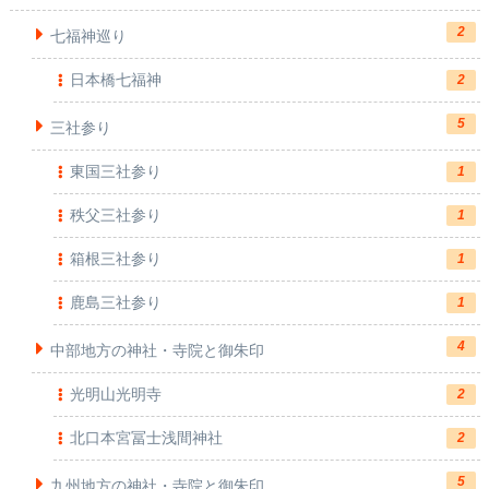
2
七福神巡り
日本橋七福神
2
5
三社参り
東国三社参り
1
秩父三社参り
1
箱根三社参り
1
鹿島三社参り
1
4
中部地方の神社・寺院と御朱印
光明山光明寺
2
北口本宮冨士浅間神社
2
5
九州地方の神社・寺院と御朱印