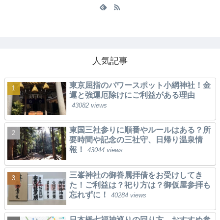
人気記事
東京屈指のパワースポット小網神社！金
運と強運厄除けにご利益がある理由
43082 views
東国三社参りに順番やルールはある？所
要時間や記念の三社守、日帰り温泉情
報！
43044 views
三峯神社の御眷属拝借をお受けしてき
た！ご利益は？祀り方は？御仮屋参拝も
忘れずに！
40284 views
日本橋七福神巡りの回り方。おすすめ参