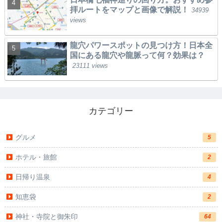
拝ルートをマップと画像で解説！
34939
views
龍穴パワースポットの見つけ方！日本全
国にある龍穴や龍脈って何？効果は？
23111 views
カテゴリー
グルメ
5
ホテル・旅館
2
日帰り温泉
4
知恵袋
2
神社・寺院と御朱印
64