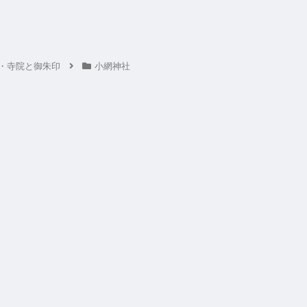
・寺院と御朱印
小網神社