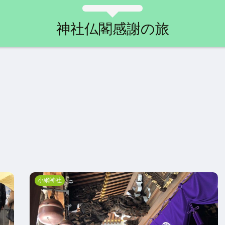
神社仏閣感謝の旅
小網神社