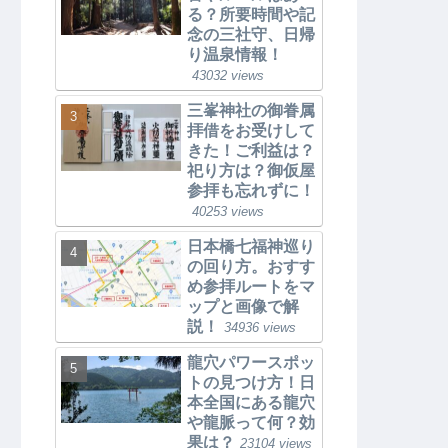
る？所要時間や記
念の三社守、日帰
り温泉情報！
43032 views
三峯神社の御眷属
拝借をお受けして
きた！ご利益は？
祀り方は？御仮屋
参拝も忘れずに！
40253 views
日本橋七福神巡り
の回り方。おすす
め参拝ルートをマ
ップと画像で解
説！
34936 views
龍穴パワースポッ
トの見つけ方！日
本全国にある龍穴
や龍脈って何？効
果は？
23104 views