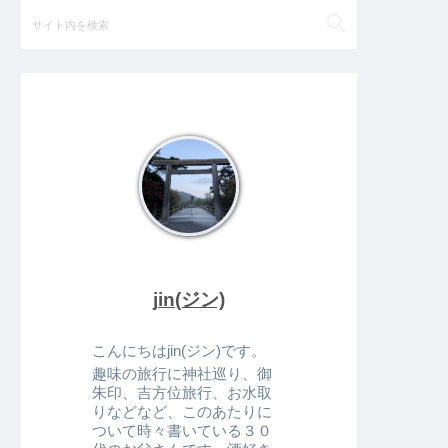
jin(ジン)
こんにちはjin(ジン)です。
趣味の旅行に神社巡り、御
朱印、吉方位旅行、お水取
りなどなど、このあたりに
ついて時々書いている３０