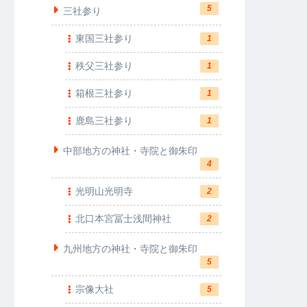
5
三社参り
東国三社参り
1
秩父三社参り
1
箱根三社参り
1
鹿島三社参り
1
中部地方の神社・寺院と御朱印
4
光明山光明寺
2
北口本宮冨士浅間神社
2
九州地方の神社・寺院と御朱印
5
宗像大社
5