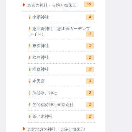
15
東京の神社・寺院と御朱印
小網神社
4
恵比寿神社（恵比寿ガーデンプ
レイス）
1
末廣神社
1
松島神社
1
椙森神社
1
水天宮
3
渋谷氷川神社
2
笠間稲荷神社東京別社
1
茶ノ木神社
1
東北地方の神社・寺院と御朱印