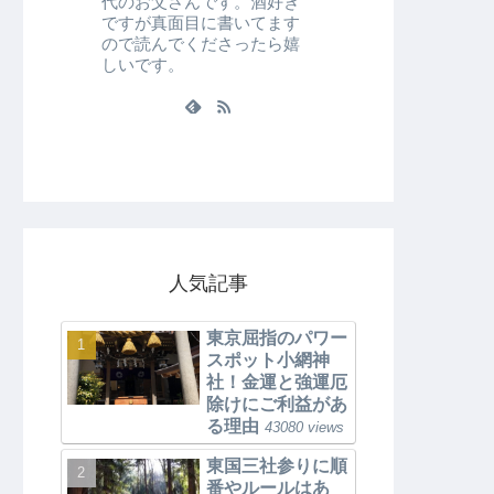
代のお父さんです。酒好き
ですが真面目に書いてます
ので読んでくださったら嬉
しいです。
人気記事
東京屈指のパワー
スポット小網神
社！金運と強運厄
除けにご利益があ
る理由
43080 views
東国三社参りに順
番やルールはあ