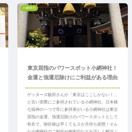
小網神社
東京屈指のパワースポット小網神社！
金運と強運厄除けにご利益がある理由
ゲッターズ飯田さんが「東京はここしかない！」
と言い実際にご参拝されている小網神社。日本橋
七福神の一つで常に参拝者がいる小網神社は東京
屈指の金運、強運厄除けのパワースポットとして
有名で、御祈祷は早くても２か月待ち状態！そん
な小網神社のご利益や御朱印などを詳しく解説！