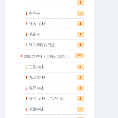
5
中尊寺
2
丹内山神社
1
毛越寺
1
達谷窟毘沙門堂
1
28
関東の神社・寺院と御朱印
三峯神社
5
九頭龍神社
2
坂戸神社
1
寳登山神社（宝登山）
2
息栖神社
2