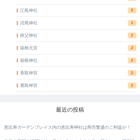
江島神社
5
沼尾神社
1
秩父神社
2
箱根元宮
2
箱根神社
2
香取神宮
2
鹿島神宮
2
最近の投稿
恵比寿ガーデンプレイス内の恵比寿神社は商売繁盛のご利益が！