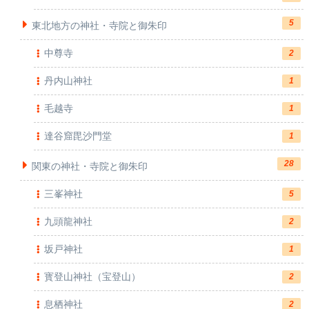
5
東北地方の神社・寺院と御朱印
中尊寺
2
丹内山神社
1
毛越寺
1
達谷窟毘沙門堂
1
28
関東の神社・寺院と御朱印
三峯神社
5
九頭龍神社
2
坂戸神社
1
寳登山神社（宝登山）
2
息栖神社
2