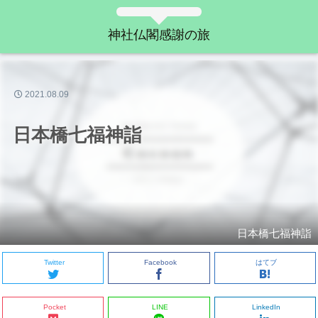
神社仏閣感謝の旅
2021.08.09
日本橋七福神詣
日本橋七福神詣
Twitter
Facebook
はてブ
Pocket
LINE
LinkedIn