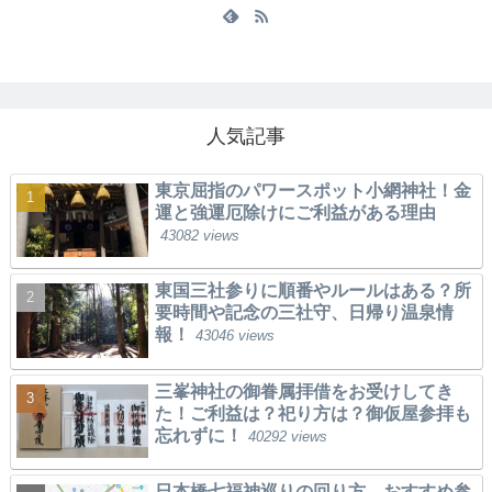
人気記事
東京屈指のパワースポット小網神社！金
運と強運厄除けにご利益がある理由
43082 views
東国三社参りに順番やルールはある？所
要時間や記念の三社守、日帰り温泉情
報！
43046 views
三峯神社の御眷属拝借をお受けしてき
た！ご利益は？祀り方は？御仮屋参拝も
忘れずに！
40292 views
日本橋七福神巡りの回り方。おすすめ参