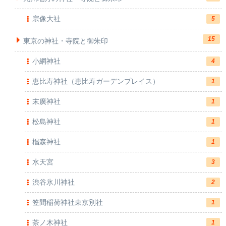
宗像大社
5
15
東京の神社・寺院と御朱印
小網神社
4
恵比寿神社（恵比寿ガーデンプレイス）
1
末廣神社
1
松島神社
1
椙森神社
1
水天宮
3
渋谷氷川神社
2
笠間稲荷神社東京別社
1
茶ノ木神社
1