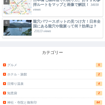
拝ルートをマップと画像で解説！
34939
views
龍穴パワースポットの見つけ方！日本全
国にある龍穴や龍脈って何？効果は？
23113 views
カテゴリー
グルメ
5
ホテル・旅館
2
日帰り温泉
4
知恵袋
2
神社・寺院と御朱印
64