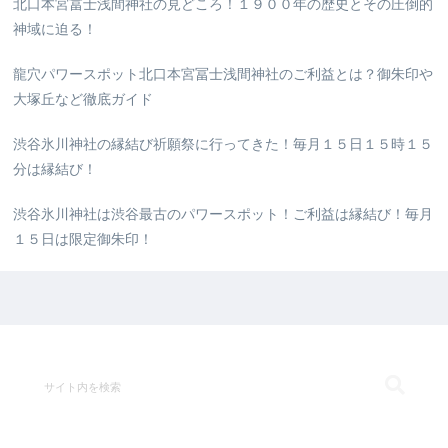
北口本宮冨士浅間神社の見どころ！１９００年の歴史とその圧倒的
神域に迫る！
龍穴パワースポット北口本宮冨士浅間神社のご利益とは？御朱印や
大塚丘など徹底ガイド
渋谷氷川神社の縁結び祈願祭に行ってきた！毎月１５日１５時１５
分は縁結び！
渋谷氷川神社は渋谷最古のパワースポット！ご利益は縁結び！毎月
１５日は限定御朱印！