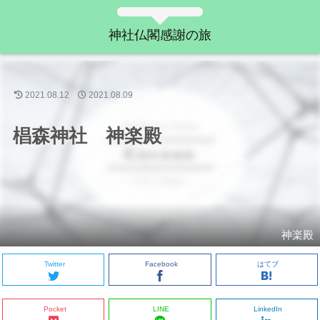
神社仏閣感謝の旅
2021.08.12
2021.08.09
椙森神社 神楽殿
神楽殿
Twitter
Facebook
はてブ
Pocket
LINE
LinkedIn