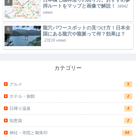
拝ルートをマップと画像で解説！
34942
views
龍穴パワースポットの見つけ方！日本全
国にある龍穴や龍脈って何？効果は？
23119 views
カテゴリー
グルメ
5
ホテル・旅館
2
日帰り温泉
4
知恵袋
2
神社・寺院と御朱印
64