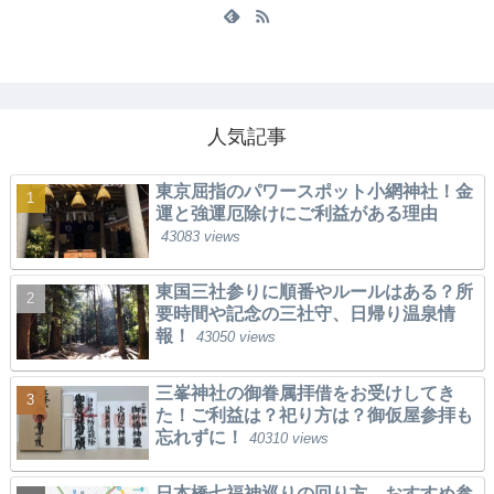
人気記事
東京屈指のパワースポット小網神社！金
運と強運厄除けにご利益がある理由
43083 views
東国三社参りに順番やルールはある？所
要時間や記念の三社守、日帰り温泉情
報！
43050 views
三峯神社の御眷属拝借をお受けしてき
た！ご利益は？祀り方は？御仮屋参拝も
忘れずに！
40310 views
日本橋七福神巡りの回り方。おすすめ参