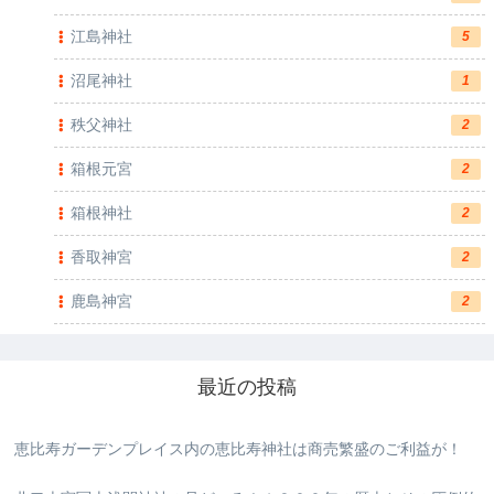
江島神社
5
沼尾神社
1
秩父神社
2
箱根元宮
2
箱根神社
2
香取神宮
2
鹿島神宮
2
最近の投稿
恵比寿ガーデンプレイス内の恵比寿神社は商売繁盛のご利益が！