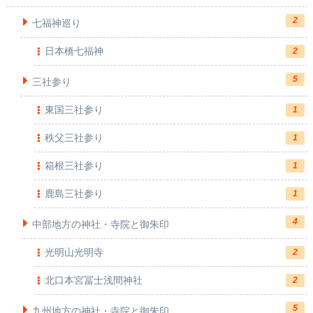
2
七福神巡り
日本橋七福神
2
5
三社参り
東国三社参り
1
秩父三社参り
1
箱根三社参り
1
鹿島三社参り
1
4
中部地方の神社・寺院と御朱印
光明山光明寺
2
北口本宮冨士浅間神社
2
5
九州地方の神社・寺院と御朱印