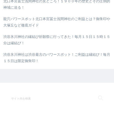
北口本宮冨士浅間神社の見どころ！１９００年の歴史とその圧倒的
神域に迫る！
龍穴パワースポット北口本宮冨士浅間神社のご利益とは？御朱印や
大塚丘など徹底ガイド
渋谷氷川神社の縁結び祈願祭に行ってきた！毎月１５日１５時１５
分は縁結び！
渋谷氷川神社は渋谷最古のパワースポット！ご利益は縁結び！毎月
１５日は限定御朱印！