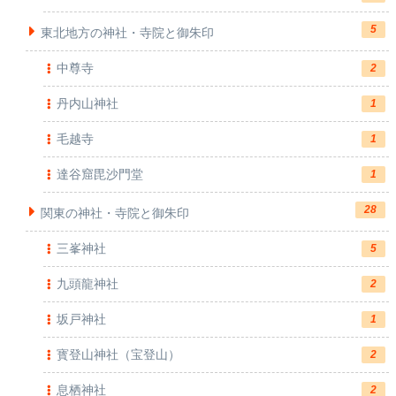
5
東北地方の神社・寺院と御朱印
中尊寺
2
丹内山神社
1
毛越寺
1
達谷窟毘沙門堂
1
28
関東の神社・寺院と御朱印
三峯神社
5
九頭龍神社
2
坂戸神社
1
寳登山神社（宝登山）
2
息栖神社
2