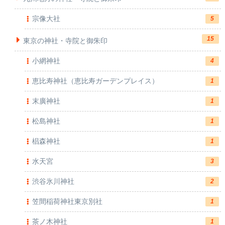
宗像大社
5
15
東京の神社・寺院と御朱印
小網神社
4
恵比寿神社（恵比寿ガーデンプレイス）
1
末廣神社
1
松島神社
1
椙森神社
1
水天宮
3
渋谷氷川神社
2
笠間稲荷神社東京別社
1
茶ノ木神社
1