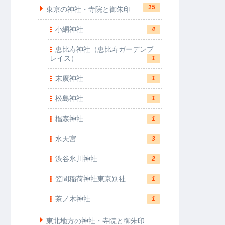
15
東京の神社・寺院と御朱印
小網神社
4
恵比寿神社（恵比寿ガーデンプ
レイス）
1
末廣神社
1
松島神社
1
椙森神社
1
水天宮
3
渋谷氷川神社
2
笠間稲荷神社東京別社
1
茶ノ木神社
1
東北地方の神社・寺院と御朱印