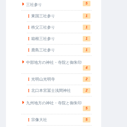
5
三社参り
東国三社参り
1
秩父三社参り
1
箱根三社参り
1
鹿島三社参り
1
中部地方の神社・寺院と御朱印
4
光明山光明寺
2
北口本宮冨士浅間神社
2
九州地方の神社・寺院と御朱印
5
宗像大社
5