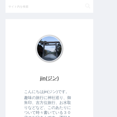
jin(ジン)
こんにちはjin(ジン)です。
趣味の旅行に神社巡り、御
朱印、吉方位旅行、お水取
りなどなど、このあたりに
ついて時々書いている３０