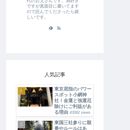
代のお父さんです。酒好き
ですが真面目に書いてます
ので読んでくださったら嬉
しいです。
人気記事
東京屈指のパワー
スポット小網神
社！金運と強運厄
除けにご利益があ
る理由
43082 views
東国三社参りに順
番やルールはあ