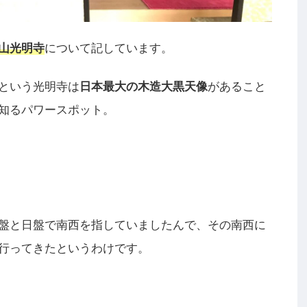
山光明寺
について記しています。
という光明寺は
日本最大の木造大黒天像
があること
知るパワースポット。
盤と日盤で南西を指していましたんで、その南西に
行ってきたというわけです。