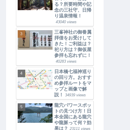
る？所要時間や記
念の三社守、日帰
り温泉情報！
43040 views
三峯神社の御眷属
拝借をお受けして
きた！ご利益は？
祀り方は？御仮屋
参拝も忘れずに！
40283 views
日本橋七福神巡り
の回り方。おすす
め参拝ルートをマ
ップと画像で解
説！
34939 views
龍穴パワースポッ
トの見つけ方！日
本全国にある龍穴
や龍脈って何？効
果は？
23111 views