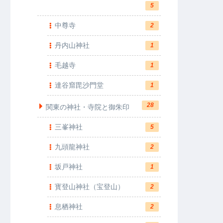
5
中尊寺
2
丹内山神社
1
毛越寺
1
達谷窟毘沙門堂
1
28
関東の神社・寺院と御朱印
三峯神社
5
九頭龍神社
2
坂戸神社
1
寳登山神社（宝登山）
2
息栖神社
2