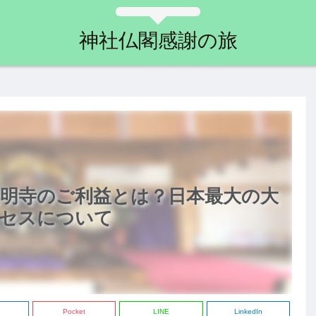
神社仏閣感謝の旅
明寺のご利益とは？日本最大の大
セスについて
Pocket
LINE
LinkedIn