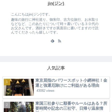
jin(ジン)
こんにちはjin(ジン)です。
趣味の旅行に神社巡り、御朱印、吉方位旅行、お水取り
などなど、このあたりについて時々書いている３０代の
お父さんです。酒好きですが真面目に書いてますので読
んでくださったら嬉しいです。
人気記事
東京屈指のパワースポット小網神社！金
運と強運厄除けにご利益がある理由
43082 views
東国三社参りに順番やルールはある？所
要時間や記念の三社守、日帰り温泉情