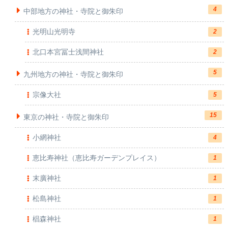
4
中部地方の神社・寺院と御朱印
光明山光明寺
2
北口本宮冨士浅間神社
2
5
九州地方の神社・寺院と御朱印
宗像大社
5
15
東京の神社・寺院と御朱印
小網神社
4
恵比寿神社（恵比寿ガーデンプレイス）
1
末廣神社
1
松島神社
1
椙森神社
1