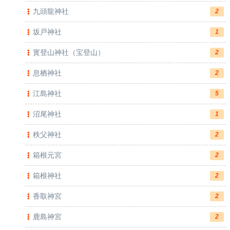
九頭龍神社
2
坂戸神社
1
寳登山神社（宝登山）
2
息栖神社
2
江島神社
5
沼尾神社
1
秩父神社
2
箱根元宮
2
箱根神社
2
香取神宮
2
鹿島神宮
2