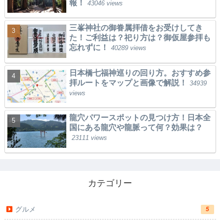
報！
43046 views
三峯神社の御眷属拝借をお受けしてき
た！ご利益は？祀り方は？御仮屋参拝も
忘れずに！
40289 views
日本橋七福神巡りの回り方。おすすめ参
拝ルートをマップと画像で解説！
34939
views
龍穴パワースポットの見つけ方！日本全
国にある龍穴や龍脈って何？効果は？
23111 views
カテゴリー
グルメ
5