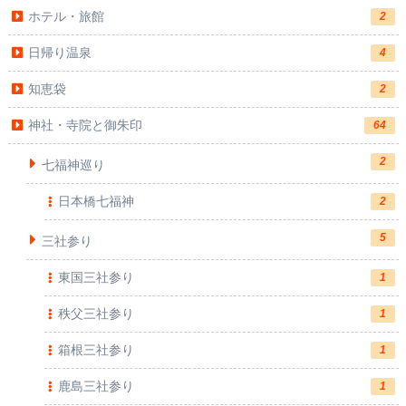
ホテル・旅館
2
日帰り温泉
4
知恵袋
2
神社・寺院と御朱印
64
2
七福神巡り
日本橋七福神
2
5
三社参り
東国三社参り
1
秩父三社参り
1
箱根三社参り
1
鹿島三社参り
1