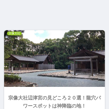
宗像大社
宗像大社辺津宮の見どころ２０選！龍穴パ
ワースポットは神降臨の地！