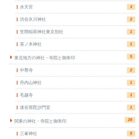
水天宮
3
渋谷氷川神社
2
笠間稲荷神社東京別社
1
茶ノ木神社
1
5
東北地方の神社・寺院と御朱印
中尊寺
2
丹内山神社
1
毛越寺
1
達谷窟毘沙門堂
1
28
関東の神社・寺院と御朱印
三峯神社
5