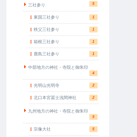
5
三社参り
東国三社参り
1
秩父三社参り
1
箱根三社参り
1
鹿島三社参り
1
中部地方の神社・寺院と御朱印
4
光明山光明寺
2
北口本宮冨士浅間神社
2
九州地方の神社・寺院と御朱印
5
宗像大社
5