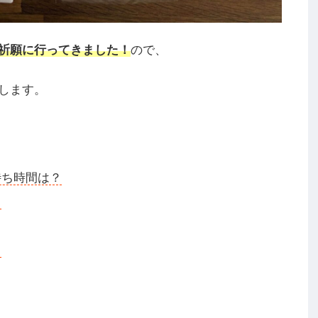
祈願に行ってきました！
ので、
します。
待ち時間は？
？
？