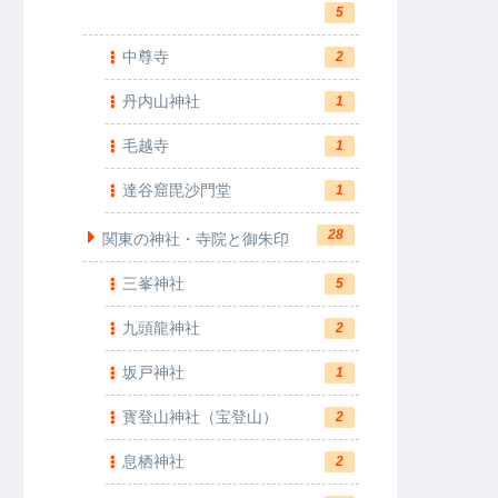
5
中尊寺
2
丹内山神社
1
毛越寺
1
達谷窟毘沙門堂
1
28
関東の神社・寺院と御朱印
三峯神社
5
九頭龍神社
2
坂戸神社
1
寳登山神社（宝登山）
2
息栖神社
2