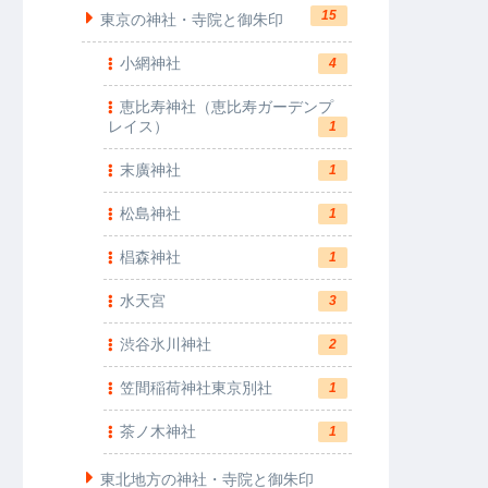
15
東京の神社・寺院と御朱印
小網神社
4
恵比寿神社（恵比寿ガーデンプ
レイス）
1
末廣神社
1
松島神社
1
椙森神社
1
水天宮
3
渋谷氷川神社
2
笠間稲荷神社東京別社
1
茶ノ木神社
1
東北地方の神社・寺院と御朱印