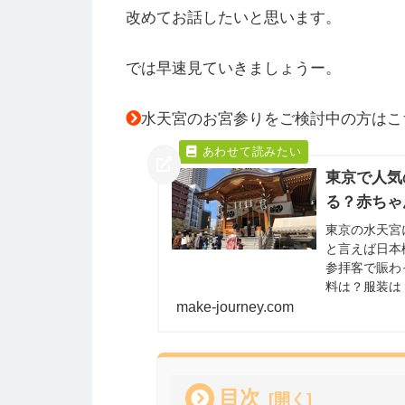
改めてお話したいと思います。
では早速見ていきましょうー。
水天宮のお宮参りをご検討中の方はこ
東京で人気
る？赤ちゃ
東京の水天宮
と言えば日本
参拝客で賑わ
料は？服装は
make-journey.com
います。
目次