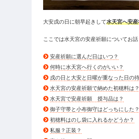
大安戌の日に朝早起きして
水天宮へ安産
ここでは水天宮の安産祈願についてお話
安産祈願に選んだ日はいつ？
何時に水天宮へ行くのがいい？
戌の日と大安と日曜が重なった日の
水天宮の安産祈願で納めた初穂料は
水天宮で安産祈願 授与品は？
御子守帯と小布御守はどっちにした
初穂料はのし袋に入れるかどうか？
私服？正装？