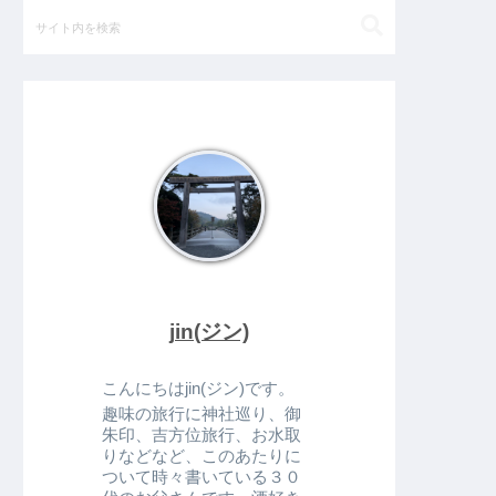
jin(ジン)
こんにちはjin(ジン)です。
趣味の旅行に神社巡り、御
朱印、吉方位旅行、お水取
りなどなど、このあたりに
ついて時々書いている３０