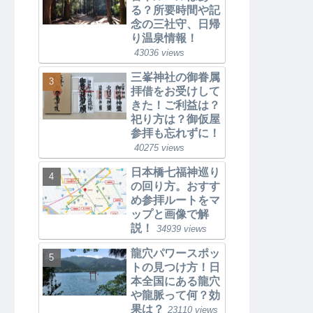
る？所要時間や記
念の三社守、日帰
り温泉情報！
43036 views
三峯神社の御眷属
拝借をお受けして
きた！ご利益は？
祀り方は？御仮屋
参拝も忘れずに！
40275 views
日本橋七福神巡り
の回り方。おすす
め参拝ルートをマ
ップと画像で解
説！
34939 views
龍穴パワースポッ
トの見つけ方！日
本全国にある龍穴
や龍脈って何？効
果は？
23110 views