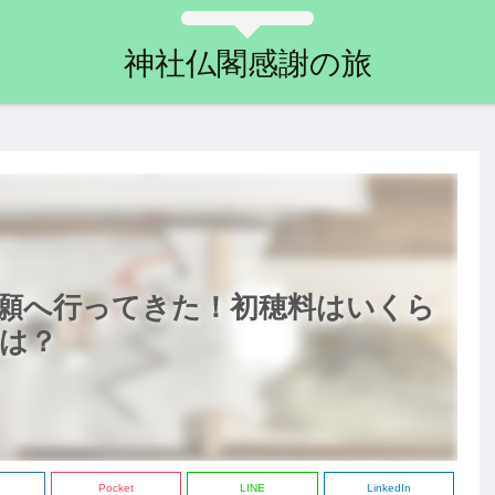
神社仏閣感謝の旅
願へ行ってきた！初穂料はいくら
は？
Pocket
LINE
LinkedIn