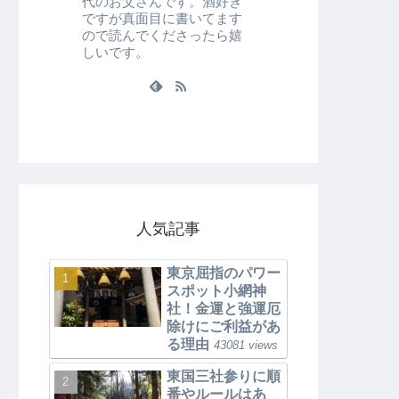
代のお父さんです。酒好き
ですが真面目に書いてます
ので読んでくださったら嬉
しいです。
人気記事
東京屈指のパワー
スポット小網神
社！金運と強運厄
除けにご利益があ
る理由
43081 views
東国三社参りに順
番やルールはあ