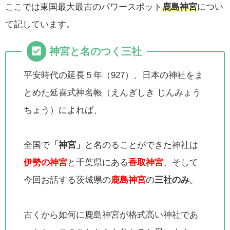
ここでは東国最大最古のパワースポット
鹿島神宮
につい
て記しています。
神宮と名のつく三社
平安時代の延長５年（927）、日本の神社をま
とめた延喜式神名帳（えんぎしき じんみょう
ちょう）によれば、
全国で
「神宮」
と名のることができた神社は
伊勢の神宮
と千葉県にある
香取神宮
、そして
今回お話する茨城県の
鹿島神宮
の
三社のみ
。
古くから如何に鹿島神宮が格式高い神社であ