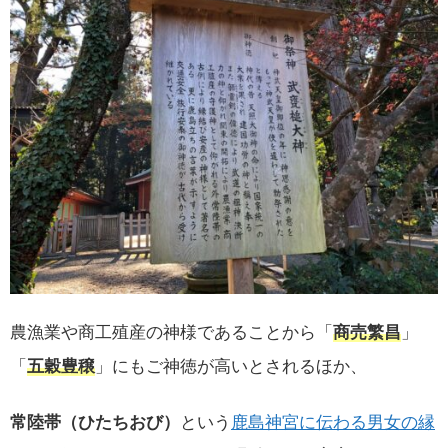
農漁業や商工殖産の神様であることから「
商売繁昌
」
「
五穀豊穣
」にもご神徳が高いとされるほか、
常陸帯（ひたちおび）
という
鹿島神宮に伝わる男女の縁