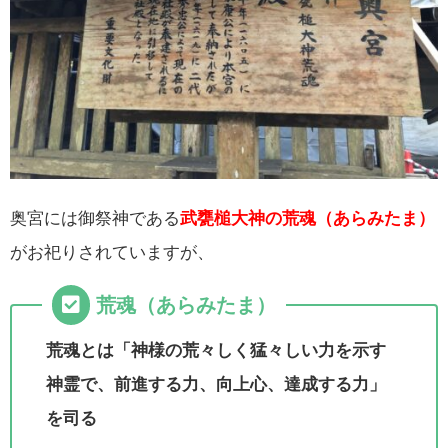
奥宮には御祭神である
武甕槌大神の荒魂（あらみたま）
がお祀りされていますが、
荒魂（あらみたま）
荒魂とは「神様の荒々しく猛々しい力を示す
神霊で、前進する力、向上心、達成する力」
を司る