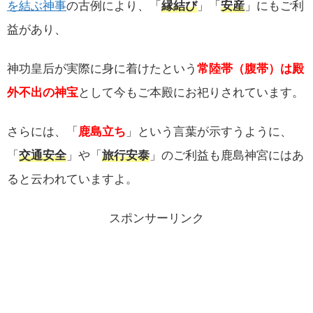
を結ぶ神事
の古例により、「
縁結び
」「
安産
」にもご利
益があり、
神功皇后が実際に身に着けたという
常陸帯（腹帯）は殿
外不出の神宝
として今もご本殿にお祀りされています。
さらには、「
鹿島立ち
」という言葉が示すうように、
「
交通安全
」や「
旅行安泰
」のご利益も鹿島神宮にはあ
ると云われていますよ。
スポンサーリンク