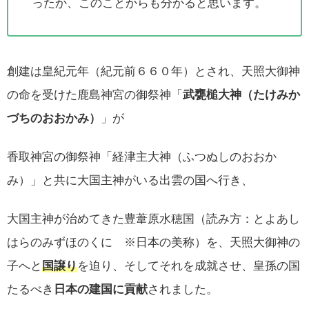
ったか、このことからも分かると思います。
創建は皇紀元年（紀元前６６０年）とされ、天照大御神
の命を受けた鹿島神宮の御祭神「
武甕槌大神（たけみか
づちのおおかみ）
」が
香取神宮の御祭神「経津主大神（ふつぬしのおおか
み）」と共に大国主神がいる出雲の国へ行き、
大国主神が治めてきた豊葦原水穂国（読み方：とよあし
はらのみずほのくに ※日本の美称）を、天照大御神の
子へと
国譲り
を迫り、そしてそれを成就させ、皇孫の国
たるべき
日本の建国に貢献
されました。