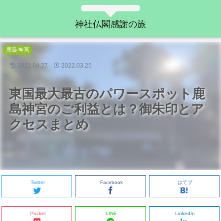
神社仏閣感謝の旅
鹿島神宮
2022.04.27
2022.03.25
東国最大最古のパワースポット鹿
島神宮のご利益とは？御朱印とア
クセスまとめ
Twitter
Facebook
はてブ
Pocket
LINE
LinkedIn