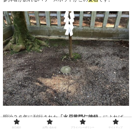
明治２６年に刊行された
「水戸黄門仁徳録」
によれば、
皆さんもよくご存じの
水戸黄門
こと徳川光圀公が、この
自己紹介
お問い合わせ
プライバシーポリシー
サイトマップ