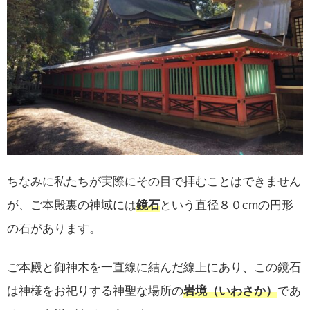
ちなみに私たちが実際にその目で拝むことはできません
が、ご本殿裏の神域には
鏡石
という直径８０cmの円形
の石があります。
ご本殿と御神木を一直線に結んだ線上にあり、この鏡石
は神様をお祀りする神聖な場所の
岩境（いわさか）
であ