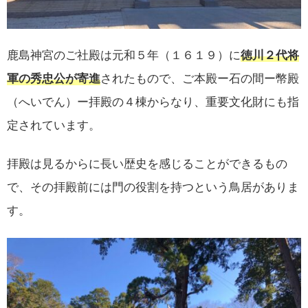
鹿島神宮のご社殿は元和５年（１６１９）に
徳川２代将
軍の秀忠公が寄進
されたもので、ご本殿ー石の間ー幣殿
（へいでん）ー拝殿の４棟からなり、重要文化財にも指
定されています。
拝殿は見るからに長い歴史を感じることができるもの
で、その拝殿前には門の役割を持つという鳥居がありま
す。