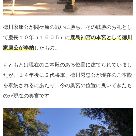
徳川家康公が関ケ原の戦いに勝ち、その戦勝のお礼とし
て慶長１０年（１６０５）に
鹿島神宮の本宮として徳川
家康公が奉納
したもの。
もともとは現在のご本殿のある位置に建てられていまし
たが、１４年後に２代将軍、徳川秀忠公が現在のご本殿
を奉納されるにあたり、今の奥宮の位置に曳いてきたも
のが現在の奥宮です。