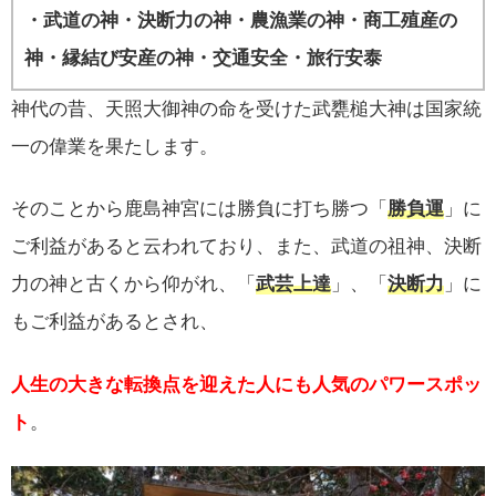
・武道の神・決断力の神・農漁業の神・商工殖産の
神・縁結び安産の神・交通安全・旅行安泰
神代の昔、天照大御神の命を受けた武甕槌大神は国家統
一の偉業を果たします。
そのことから鹿島神宮には勝負に打ち勝つ「
勝負運
」に
ご利益があると云われており、また、武道の祖神、決断
力の神と古くから仰がれ、「
武芸上達
」、「
決断力
」に
もご利益があるとされ、
人生の大きな転換点を迎えた人にも人気のパワースポッ
ト
。